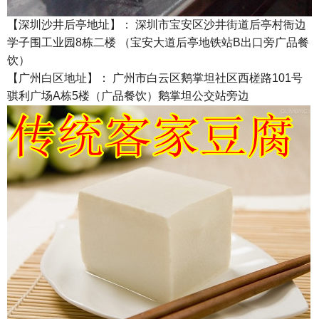
【深圳沙井后亭地址】： 深圳市宝安区沙井街道后亭村衙边
学子围工业园8栋二楼 （宝安大道后亭地铁站B出口旁广品餐
饮）
【广州白区地址】： 广州市白云区鹅掌坦社区西槎路101号
骐利广场A栋5楼（广品餐饮）鹅掌坦公交站旁边