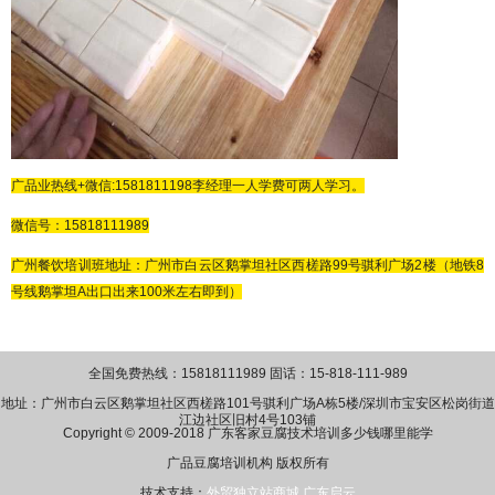
广品
业热线
+微信:
1581811198
李经理
一人学费可两人学习。
微信号：
15818111989
广州餐饮培训班地址：广州市白云区鹅掌坦社区西槎路
99号骐利广场2楼（地铁8
号线鹅掌坦A出口出来100米左右即到）
全国免费热线：15818111989 固话：15-818-111-989
地址：广州市白云区鹅掌坦社区西槎路101号骐利广场A栋5楼/深圳市宝安区松岗街道
江边社区旧村4号103铺
Copyright © 2009-2018 广东客家豆腐技术培训多少钱哪里能学
广品豆腐培训机构 版权所有
技术支持：
外贸独立站商城
广东启云