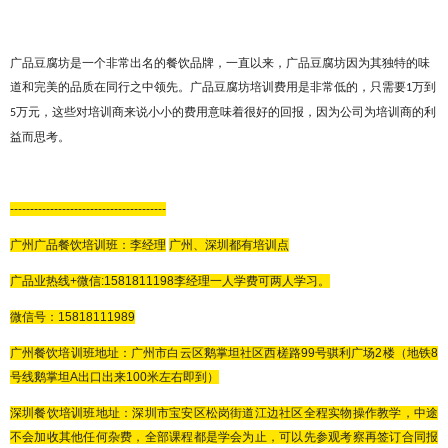
广品豆腐坊是一个非常出名的餐饮品牌，一直以来，广品豆腐坊因为其独特的味
道和完美的品质在同行之中领先。广品豆腐坊培训费用是非常低的，只需要
万到
1
万元，这些对培训商来说小小的费用意味着很好的回报，因为公司为培训商的利
5
益而思考。
---------------------------------------
广州广品餐饮培训班：李
经理
广州、深圳都有培训点
广品
业热线
+微信:
1581811198
李经理
一人学费可两人学习。
微信号：
15818111989
广州餐饮培训班地址：广州市白云区鹅掌坦社区西槎路
99号骐利广场2楼（地铁8
号线鹅掌坦A出口出来100米左右即到）
深圳餐饮培训班地址：深圳市宝安区松岗街道江边社区全程实物操作教学，中途
不会加收其他任何杂费，全部课程都是学会为止，可以先参观考察再签订合同报