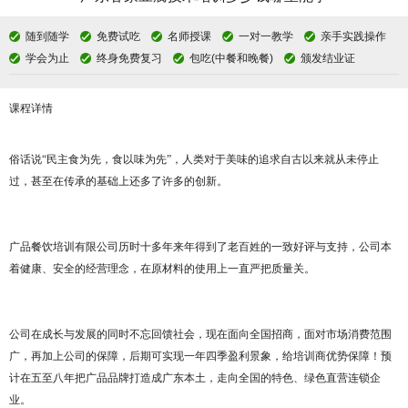
随到随学
免费试吃
名师授课
一对一教学
亲手实践操作
学会为止
终身免费复习
包吃(中餐和晚餐)
颁发结业证
课程详情
俗话说
“民主食为先，食以味为先”，人类对于美味的追求自古以来就从未停止
过，甚至在传承的基础上还多了许多的创新。
广品餐饮培训有限公司历时十多年来年得到了老百姓的一致好评与支持，公司本
着健康、安全的经营理念，在原材料的使用上一直严把质量关。
公司在成长与发展的同时不忘回馈社会，现在面向全国招商，面对市场消费范围
广，再加上公司的保障，后期可实现一年四季盈利景象，给培训商优势保障！预
计在五至八年把广品品牌打造成广东本土，走向全国的特色、绿色直营连锁企
业。